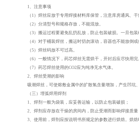
1、注意事项
（1）焊丝应放于专用焊接材料库保管，注意库房通风、干燥
（2）分清型号和规格存放，不能混放。
（3）搬运过程要避免乱扔乱放，防止包装破损。一旦包装
（4）对于桶装焊丝，搬运时切勿滚动，容器也不能放倒或
（5）焊丝码放不可过高。
（6）一般情况下，药芯焊丝无需烘干，开封后应尽快用完
（7）药芯焊丝使用的CO2应为纯净无水气体。
2、焊丝受潮的影响
吸潮焊丝，可使熔敷金属中的扩散氢含量增加，产生凹坑、
（三）埋弧焊用焊剂
1、焊剂一般为袋装，应妥善运输，以防止包装破损；
2、焊剂应存放在干燥的房间内，防止受潮而影响焊接质量，
3、使用前，焊剂应按说明书所规定的参数进行烘焙。烘焙时