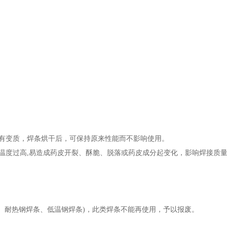
有变质，焊条烘干后，可保持原来性能而不影响使用。
温度过高,易造成药皮开裂、酥脆、脱落或药皮成分起变化，影响焊接质
。
、耐热钢焊条、低温钢焊条)，此类焊条不能再使用，予以报废。