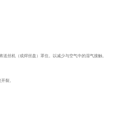
。
将送丝机（或焊丝盘）罩住。以减少与空气中的湿气接触。
缝开裂。