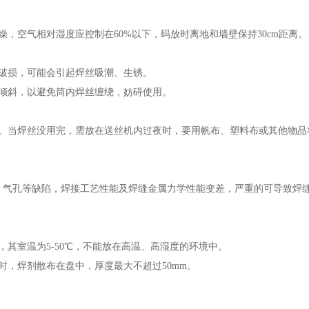
，空气相对湿度应控制在60%以下，码放时离地和墙壁保持30cm距离
破损，可能会引起焊丝吸潮、生锈。
倾斜，以避免筒内焊丝缠绕，妨碍使用。
。当焊丝没用完，需放在送丝机内过夜时，要用帆布、塑料布或其他物品
气孔等缺陷，焊接工艺性能及焊缝金属力学性能变差，严重的可导致焊
其室温为5-50℃，不能放在高温、高湿度的环境中。
，焊剂散布在盘中，厚度最大不超过50mm。