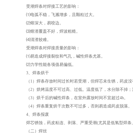
受潮焊条对焊接工艺的影响：
⑴电弧不稳，飞溅增多，且颗粒过大。
⑵熔深大，易咬边。
⑶熔渣覆盖不好，焊波粗糙。
⑷清渣较难。
受潮焊条对焊接质量的影响：
⑴易造成焊接裂纹和气孔，碱性焊条尤甚。
⑵力学性能各项值易偏低。
3、焊条烘干
（1）焊条存放时间过长时若受潮，但焊芯未生锈，药皮没
（2）烘烤温度不可过高、过低。温度低了，水分除不掉；
（3）烘干后的碱性焊条，在室外露放时间不宜超过4h。
（4）焊条重复烘干次数不可过多，否则易造成药皮脱落
4、焊条报废
焊芯锈蚀，药皮粘连、剥落、严重受潮(尤其是低氢型焊条
（二）焊丝